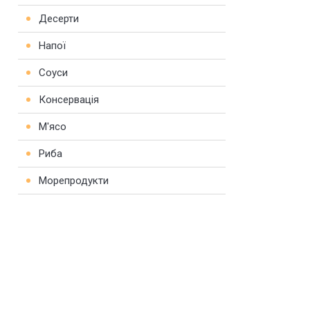
Десерти
Напої
Соуси
Консервація
М'ясо
Риба
Морепродукти