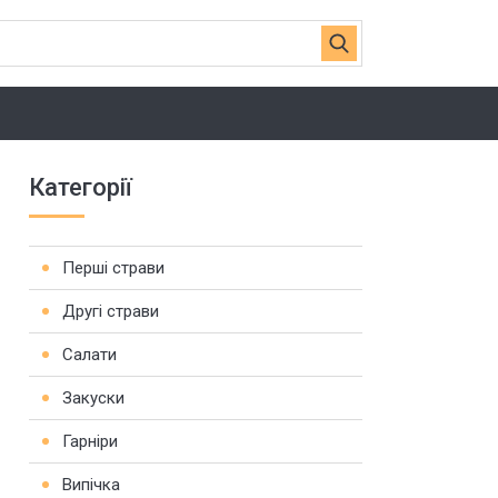
Категорії
Перші страви
Другі страви
Салати
Закуски
Гарніри
Випічка