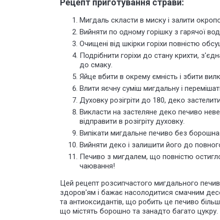
Рецепт приготування страви:
Мигдаль скласти в миску і залити окропо
Вийняти по одному горішку з гарячої вод
Очищені від шкірки горіхи повністю обс
Подрібнити горіхи до стану крихти, з'єд
до смаку.
Яйце вбити в окрему ємність і збити вил
Влити яєчну суміш мигдальну і перемішат
Духовку розігріти до 180, деко застелит
Викласти на застеляне деко печиво неве
відправити в розігріту духовку.
Випікати мигдальне печиво без борошна 
Вийняти деко і залишити його до повно
Печиво з мигдалем, що повністю остигло
чаювання!
Цей рецепт розсипчастого мигдального печива
здоров'ям і бажає насолодитися смачним десер
та антиоксидантів, що робить це печиво більш
що містять борошно та занадто багато цукру.