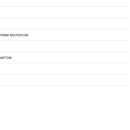
щеним молоком
оматом