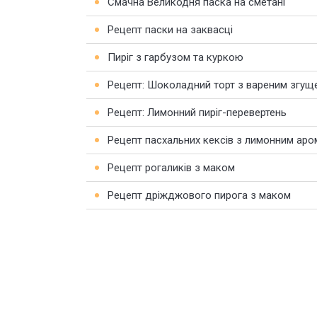
Смачна Великодня паска на сметані
Рецепт паски на заквасці
Пиріг з гарбузом та куркою
Рецепт: Шоколадний торт з вареним згу
Рецепт: Лимонний пиріг-перевертень
Рецепт пасхальних кексів з лимонним ар
Рецепт рогаликів з маком
Рецепт дріжджового пирога з маком