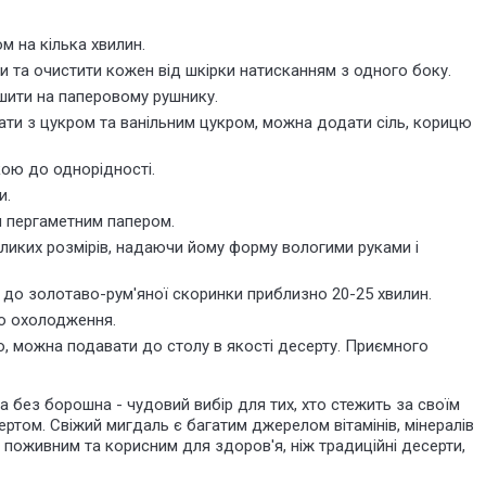
м на кілька хвилин.
и та очистити кожен від шкірки натисканням з одного боку.
ушити на паперовому рушнику.
нати з цукром та ванільним цукром, можна додати сіль, корицю
кою до однорідності.
и.
и пергаметним папером.
ликих розмірів, надаючи йому форму вологими руками і
до золотаво-рум'яної скоринки приблизно 20-25 хвилин.
го охолодження.
, можна подавати до столу в якості десерту. Приємного
 без борошна - чудовий вибір для тих, хто стежить за своїм
том. Свіжий мигдаль є багатим джерелом вітамінів, мінералів
 поживним та корисним для здоров'я, ніж традиційні десерти,