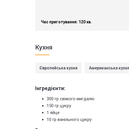
Час приготування: 120 хв.
Кухня
Європейська кухня
Американська кухн
Інгредієнти:
300 гр свіжого мигдалю
150 гр цукру
1 яйце
10 гр ванільного цукру