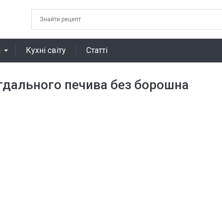
я
Кухні світу
Статті
гдального печива без борошна