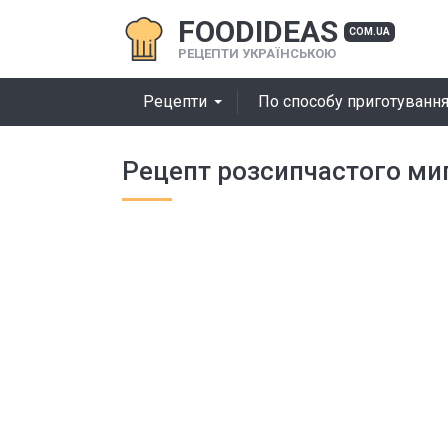
FOODIDEAS
COM.UA
РЕЦЕПТИ УКРАЇНСЬКОЮ
Рецепти
По способу приготуванн
Рецепт розсипчастого ми