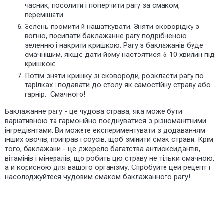
часник, посолити і поперчити рагу за смаком,
перемішати.
Зелень промити й нашаткувати. Зняти сковорідку з
вогню, посипати баклажанне рагу подрібненою
зеленню і накрити кришкою. Рагу з баклажанів буде
смачнішим, якщо дати йому настоятися 5-10 хвилин під
кришкою.
Потім зняти кришку зі сковороди, розкласти рагу по
тарілках і подавати до столу як самостійну страву або
гарнір. Смачного!
Баклажанне рагу - це чудова страва, яка може бути
варіативною та гармонійно поєднуватися з різноманітними
інгредієнтами. Ви можете експериментувати з додаванням
інших овочів, приправ і соусів, щоб змінити смак страви. Крім
того, баклажани - це джерело багатства антиоксидантів,
вітамінів і мінералів, що робить цю страву не тільки смачною,
а й корисною для вашого організму. Спробуйте цей рецепт і
насолоджуйтеся чудовим смаком баклажанного рагу!