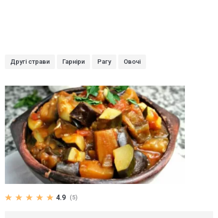
Другі страви
Гарніри
Рагу
Овочі
4.9
(5)