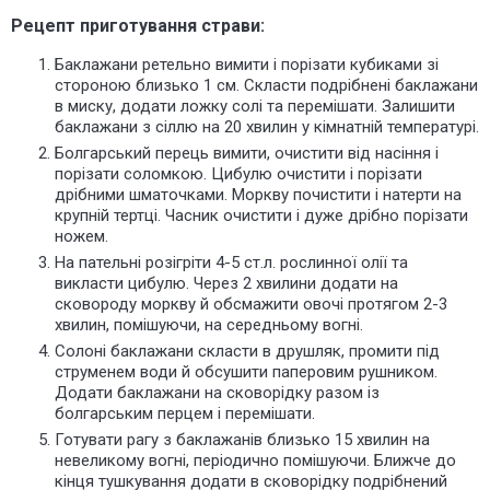
Рецепт приготування страви:
Баклажани ретельно вимити і порізати кубиками зі
стороною близько 1 см. Скласти подрібнені баклажани
в миску, додати ложку солі та перемішати. Залишити
баклажани з сіллю на 20 хвилин у кімнатній температурі.
Болгарський перець вимити, очистити від насіння і
порізати соломкою. Цибулю очистити і порізати
дрібними шматочками. Моркву почистити і натерти на
крупній тертці. Часник очистити і дуже дрібно порізати
ножем.
На пательні розігріти 4-5 ст.л. рослинної олії та
викласти цибулю. Через 2 хвилини додати на
сковороду моркву й обсмажити овочі протягом 2-3
хвилин, помішуючи, на середньому вогні.
Солоні баклажани скласти в друшляк, промити під
струменем води й обсушити паперовим рушником.
Додати баклажани на сковорідку разом із
болгарським перцем і перемішати.
Готувати рагу з баклажанів близько 15 хвилин на
невеликому вогні, періодично помішуючи. Ближче до
кінця тушкування додати в сковорідку подрібнений