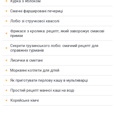
Курка з яблоком
Смачні фаршировані печериці
Лобіо зі стручкової квасолі
Фрикасе з кролика: рецепт, який заворожує смакові
примхи
Секрети грузинського лобіо: смачний рецепт для
справжніх гурманів
Лисички в сметані
Морквяні котлети для дітей
Як приготувати перлову кашу в мультиварці
Простий рецепт манної каші на воді
Корейське кімчі