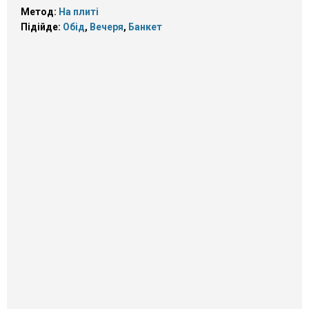
Метод:
На плиті
Підійде:
Обід
,
Вечеря
,
Банкет