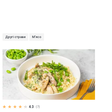
Другі страви
М'ясо
4.3
(7)