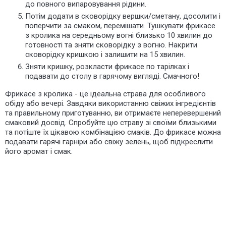
до повного випаровування рідини.
Потім додати в сковорідку вершки/сметану, досолити і
поперчити за смаком, перемішати. Тушкувати фрикасе
з кролика на середньому вогні близько 10 хвилин до
готовності та зняти сковорідку з вогню. Накрити
сковорідку кришкою і залишити на 15 хвилин.
Зняти кришку, розкласти фрикасе по тарілках і
подавати до столу в гарячому вигляді. Смачного!
Фрикасе з кролика - це ідеальна страва для особливого
обіду або вечері. Завдяки використанню свіжих інгредієнтів
та правильному приготуванню, ви отримаєте неперевершений
смаковий досвід. Спробуйте цю страву зі своїми близькими
та потіште їх цікавою комбінацією смаків. До фрикасе можна
подавати гарячі гарніри або свіжу зелень, щоб підкреслити
його аромат і смак.