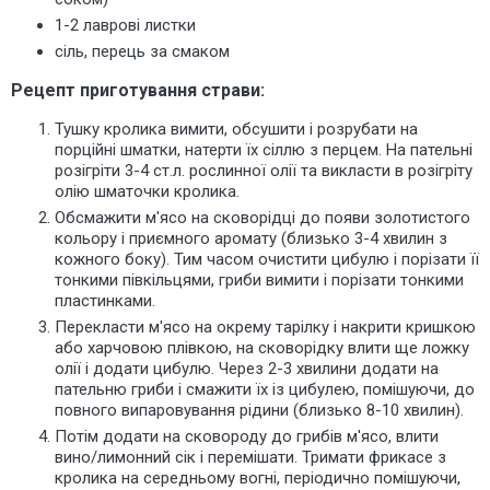
1-2 лаврові листки
сіль, перець за смаком
Рецепт приготування страви:
Тушку кролика вимити, обсушити і розрубати на
порційні шматки, натерти їх сіллю з перцем. На пательні
розігріти 3-4 ст.л. рослинної олії та викласти в розігріту
олію шматочки кролика.
Обсмажити м'ясо на сковорідці до появи золотистого
кольору і приємного аромату (близько 3-4 хвилин з
кожного боку). Тим часом очистити цибулю і порізати її
тонкими півкільцями, гриби вимити і порізати тонкими
пластинками.
Перекласти м'ясо на окрему тарілку і накрити кришкою
або харчовою плівкою, на сковорідку влити ще ложку
олії і додати цибулю. Через 2-3 хвилини додати на
пательню гриби і смажити їх із цибулею, помішуючи, до
повного випаровування рідини (близько 8-10 хвилин).
Потім додати на сковороду до грибів м'ясо, влити
вино/лимонний сік і перемішати. Тримати фрикасе з
кролика на середньому вогні, періодично помішуючи,