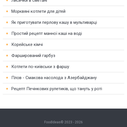
Лисички в сметані
Морквяні котлети для дітей
Як приготувати перлову кашу в мультиварці
Простий рецепт манної каші на воді
Корейське кімчі
Фарширований гарбуз
Котлети по-київськи з фаршу
Плов - Смакова насолода з Азербайджану
Рецепт Печінкових рулетиків, що тануть у роті
FoodIdeas© 2023 - 2026