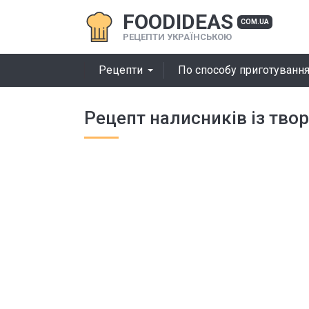
FOODIDEAS
COM.UA
РЕЦЕПТИ УКРАЇНСЬКОЮ
Рецепти
По способу приготуванн
Рецепт налисників із тво