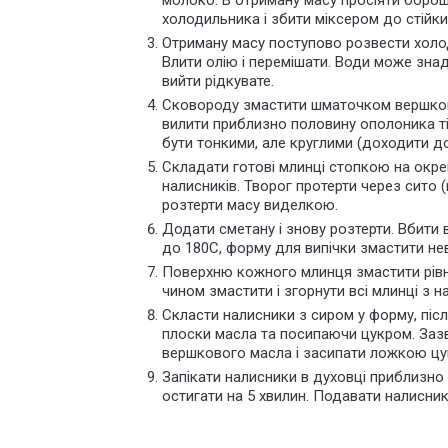
молоко. В отриману масу просіяти борош
холодильника і збити міксером до стійких
Отриману масу поступово розвести холо
Влити олію і перемішати. Води може зна
вийти рідкувате.
Сковороду змастити шматочком вершково
вилити приблизно половину ополоника ті
бути тонкими, але круглими (доходити до
Складати готові млинці стопкою на окрем
налисників. Творог протерти через сито (ц
розтерти масу виделкою.
Додати сметану і знову розтерти. Вбити в
до 180С, форму для випічки змастити не
Поверхню кожного млинця змастити рівно
чином змастити і згорнути всі млинці з 
Скласти налисники з сиром у форму, піс
плоски масла та посипаючи цукром. Зазв
вершкового масла і засипати ложкою цукр
Запікати налисники в духовці приблизно 
остигати на 5 хвилин. Подавати налисни