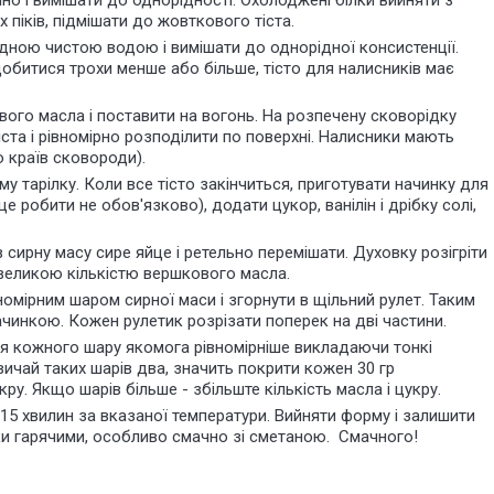
но і вимішати до однорідності. Охолоджені білки вийняти з
 піків, підмішати до жовткового тіста.
дною чистою водою і вимішати до однорідної консистенції.
добитися трохи менше або більше, тісто для налисників має
го масла і поставити на вогонь. На розпечену сковорідку
ста і рівномірно розподілити по поверхні. Налисники мають
 країв сковороди).
у тарілку. Коли все тісто закінчиться, приготувати начинку для
е робити не обов'язково), додати цукор, ванілін і дрібку солі,
 сирну масу сире яйце і ретельно перемішати. Духовку розігріти
великою кількістю вершкового масла.
мірним шаром сирної маси і згорнути в щільний рулет. Таким
начинкою. Кожен рулетик розрізати поперек на дві частини.
ля кожного шару якомога рівномірніше викладаючи тонкі
ичай таких шарів два, значить покрити кожен 30 гр
у. Якщо шарів більше - збільште кількість масла і цукру.
15 хвилин за вказаної температури. Вийняти форму і залишити
ки гарячими, особливо смачно зі сметаною. Смачного!