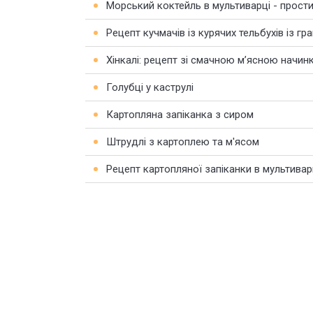
Морський коктейль в мультиварці - прости
Рецепт кучмачів із курячих тельбухів із г
Хінкалі: рецепт зі смачною м’ясною начи
Голубці у каструлі
Картопляна запіканка з сиром
Штрудлі з картоплею та м'ясом
Рецепт картопляної запіканки в мультивар