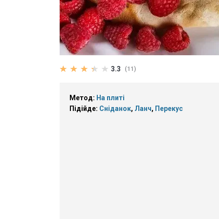
3.3
(11)
Метод:
На плиті
Підійде:
Сніданок
,
Ланч
,
Перекус