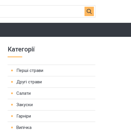
Категорії
Перші страви
Другі страви
Салати
Закуски
Гарніри
Випічка