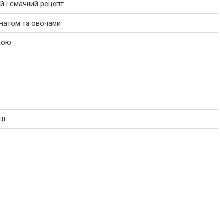
й і смачний рецепт
ранатом та овочами
нкою
ці