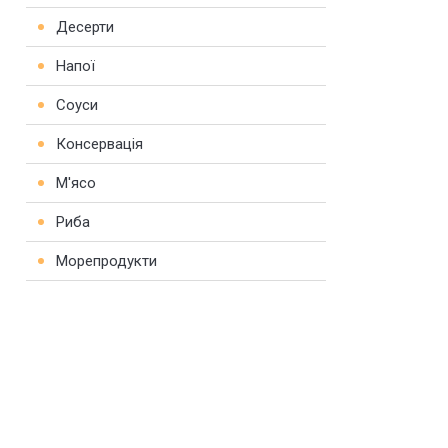
Десерти
Напої
Соуси
Консервація
М'ясо
Риба
Морепродукти