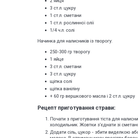
2 яйця
3 ст.л. цукру
1 ст.л. сметани
1 ст.л. рослинної олії
1/4 ч.л. солі
Начинка для налисників із творогу:
250-300 гр творогу
1 яйце
3 ст.л. сметани
3 ст.л. цукру
щіпка солі
щіпка ваніліну
+ 60 гр вершкового масла і 2 ст.л. цукру
Рецепт приготування страви:
Почати з приготування тіста для налисни
холодильник. Жовтки з'єднати зі сметан
Додати сіль, цукор - збити виделкою аб