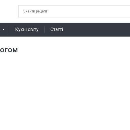
я
Кухні світу
Статті
рогом