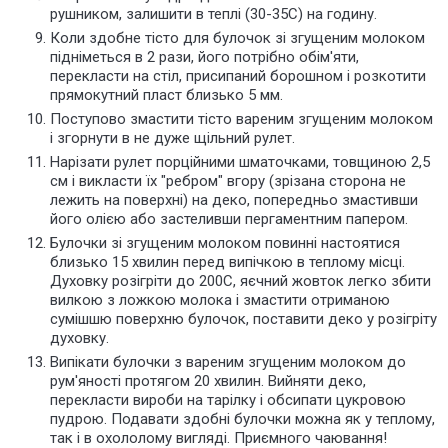
рушником, залишити в теплі (30-35С) на годину.
Коли здобне тісто для булочок зі згущеним молоком
підніметься в 2 рази, його потрібно обім'яти,
перекласти на стіл, присипаний борошном і розкотити
прямокутний пласт близько 5 мм.
Поступово змастити тісто вареним згущеним молоком
і згорнути в не дуже щільний рулет.
Нарізати рулет порційними шматочками, товщиною 2,5
см і викласти їх "ребром" вгору (зрізана сторона не
лежить на поверхні) на деко, попередньо змастивши
його олією або застеливши пергаментним папером.
Булочки зі згущеним молоком повинні настоятися
близько 15 хвилин перед випічкою в теплому місці.
Духовку розігріти до 200С, яєчний жовток легко збити
вилкою з ложкою молока і змастити отриманою
сумішшю поверхню булочок, поставити деко у розігріту
духовку.
Випікати булочки з вареним згущеним молоком до
рум'яності протягом 20 хвилин. Вийняти деко,
перекласти вироби на тарілку і обсипати цукровою
пудрою. Подавати здобні булочки можна як у теплому,
так і в охололому вигляді. Приємного чаювання!