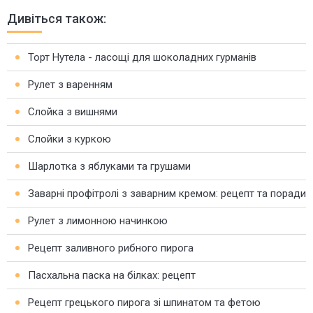
Дивіться також:
Торт Нутела - ласощі для шоколадних гурманів
Рулет з варенням
Слойка з вишнями
Слойки з куркою
Шарлотка з яблуками та грушами
Заварні профітролі з заварним кремом: рецепт та поради
Рулет з лимонною начинкою
Рецепт заливного рибного пирога
Пасхальна паска на білках: рецепт
Рецепт грецького пирога зі шпинатом та фетою