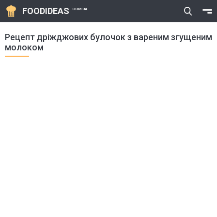
FOODIDEAS
COM.UA
Рецепт дріжджових булочок з вареним згущеним
молоком