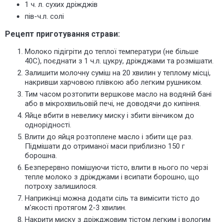
1 ч. л. сухих дріжджів
пів-ч.л. солі
Рецепт приготування страви:
Молоко підігріти до теплої температури (не більше
40С), поєднати з 1 ч.л. цукру, дріжджами та розмішати.
Залишити молочну суміш на 20 хвилин у теплому місці,
накривши харчовою плівкою або легким рушником.
Тим часом розтопити вершкове масло на водяній бані
або в мікрохвильовій печі, не доводячи до кипіння.
Яйце вбити в невелику миску і збити вінчиком до
однорідності.
Влити до яйця розтоплене масло і збити ще раз.
Підмішати до отриманої маси приблизно 150 г
борошна.
Безперервно помішуючи тісто, влити в нього по черзі
тепле молоко з дріжджами і всипати борошно, що
потроху залишилося.
Наприкінці можна додати сіль та вимісити тісто до
м'якості протягом 2-3 хвилин.
Накрити миску з дріжджовим тістом легким і вологим