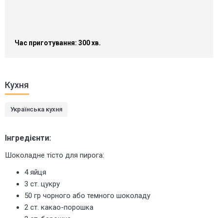
Час приготування: 300 хв.
Кухня
Українська кухня
Інгредієнти:
Шоколадне тісто для пирога:
4 яйця
3 ст. цукру
50 гр чорного або темного шоколаду
2 ст. какао-порошка