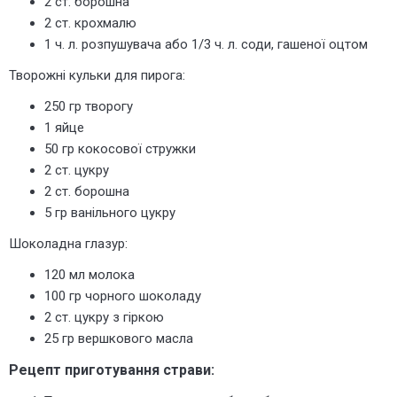
2 ст. борошна
2 ст. крохмалю
1 ч. л. розпушувача або 1/3 ч. л. соди, гашеної оцтом
Творожні кульки для пирога:
250 гр творогу
1 яйце
50 гр кокосової стружки
2 ст. цукру
2 ст. борошна
5 гр ванільного цукру
Шоколадна глазур:
120 мл молока
100 гр чорного шоколаду
2 ст. цукру з гіркою
25 гр вершкового масла
Рецепт приготування страви: