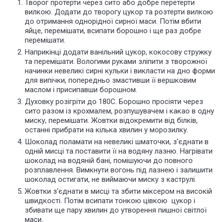
Творог протерти через сито або добре перетерти
вилкою. Додати до творогу цукор та розтерти вилкою
до отримання однорідної сирної маси. Потім вбити
яйце, перемішати, всипати борошно і ще раз добре
перемішати.
Наприкінці додати ванільний цукор, кокосову стружку
та перемішати. Вологими руками зліпити з творожної
начинки невеликі сирні кульки і викласти на дно форми
для випічки, попередньо змастивши її вершковим
маслом і присипавши борошном.
Духовку розігріти до 180С. Борошно просіяти через
сито разом із крохмалем, розпушувачем і какао в одну
миску, перемішати. Жовтки відокремити від білків,
останні прибрати на кілька хвилин у морозилку.
Шоколад поламати на невеликі шматочки, з'єднати в
одній мисці та поставити її на водяну лазню. Нагрівати
шоколад на водяній бані, помішуючи до повного
розплавлення. Вимкнути вогонь під лазнею і залишити
шоколад остигати, не виймаючи миску з каструлі.
Жовтки з'єднати в мисці та збити міксером на високій
швидкості. Потім всипати тонкою цівкою цукор і
збивати ще пару хвилин до утворення пишної світлої
маси.