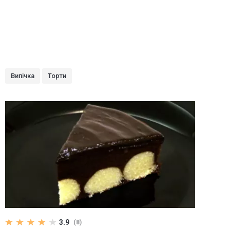
Випічка
Торти
3.9
(8)