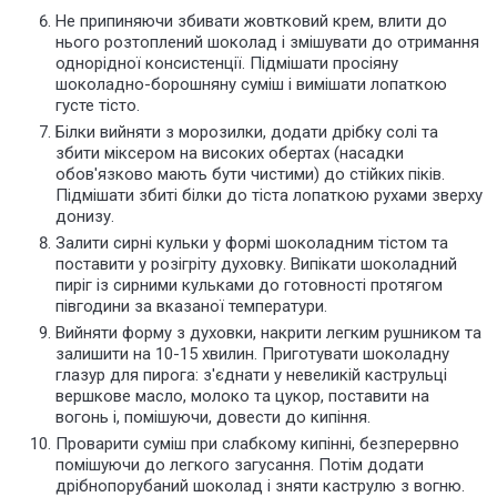
Не припиняючи збивати жовтковий крем, влити до
нього розтоплений шоколад і змішувати до отримання
однорідної консистенції. Підмішати просіяну
шоколадно-борошняну суміш і вимішати лопаткою
густе тісто.
Білки вийняти з морозилки, додати дрібку солі та
збити міксером на високих обертах (насадки
обов'язково мають бути чистими) до стійких піків.
Підмішати збиті білки до тіста лопаткою рухами зверху
донизу.
Залити сирні кульки у формі шоколадним тістом та
поставити у розігріту духовку. Випікати шоколадний
пиріг із сирними кульками до готовності протягом
півгодини за вказаної температури.
Вийняти форму з духовки, накрити легким рушником та
залишити на 10-15 хвилин. Приготувати шоколадну
глазур для пирога: з'єднати у невеликій каструльці
вершкове масло, молоко та цукор, поставити на
вогонь і, помішуючи, довести до кипіння.
Проварити суміш при слабкому кипінні, безперервно
помішуючи до легкого загусання. Потім додати
дрібнопорубаний шоколад і зняти каструлю з вогню.