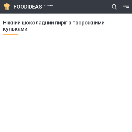
FOODIDEAS
COM.UA
Ніжний шоколадний пиріг з творожними
кульками