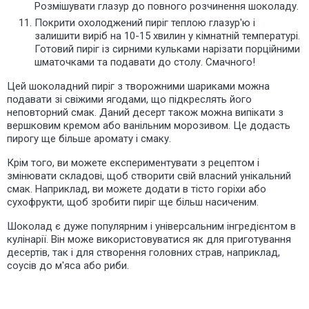
Розмішувати глазур до повного розчинення шоколаду.
Покрити охолоджений пиріг теплою глазур'ю і
залишити виріб на 10-15 хвилин у кімнатній температурі.
Готовий пиріг із сирними кульками нарізати порційними
шматочками та подавати до столу. Смачного!
Цей шоколадний пиріг з творожними шариками можна
подавати зі свіжими ягодами, що підкреслять його
неповторний смак. Даний десерт також можна випікати з
вершковим кремом або ванільним морозивом. Це додасть
пирогу ще більше аромату і смаку.
Крім того, ви можете експериментувати з рецептом і
змінювати складові, щоб створити свій власний унікальний
смак. Наприклад, ви можете додати в тісто горіхи або
сухофрукти, щоб зробити пиріг ще більш насиченим.
Шоколад є дуже популярним і універсальним інгредієнтом в
кулінарії. Він може використовуватися як для приготування
десертів, так і для створення головних страв, наприклад,
соусів до м'яса або риби.