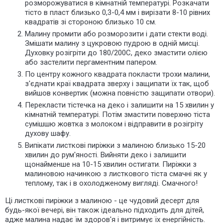
розморожуватися в кімнатній температурі. Розкачати
тісто в пласт близько 0,3-0,4 мм і вирізати 8-10 рівних
квадратів зі стороною близько 10 см.
Малину промити або розморозити і дати стекти воді.
Змішати малину з цукровою пудрою в одній мисці.
Духовку розігріти до 180/200С, деко змастити олією
або застелити пергаментним папером.
По центру кожного квадрата покласти трохи малини,
з'єднати краї квадрата зверху і защипати їх так, щоб
вийшов конвертик (можна повністю защипати отвори).
Перекласти тістечка на деко і залишити на 15 хвилин у
кімнатній температурі. Потім змастити поверхню тіста
сумішшю жовтка з молоком і відправити в розігріту
духову шафу.
Випікати листкові пиріжки з малиною близько 15-20
хвилин до рум'яності. Вийняти деко і залишити
щонайменше на 10-15 хвилин остигати. Пиріжки з
малиновою начинкою з листкового тіста смачні як у
теплому, так і в охолодженому вигляді. Смачного!
Ці листкові пиріжки з малиною - це чудовий десерт для
будь-якої вечері, він також ідеально підходить для дітей,
адже малина надає їм здоров'я і витримує їх енергійність.