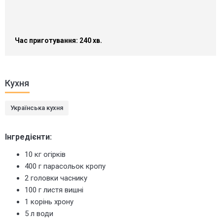
Час приготування: 240 хв.
Кухня
Українська кухня
Інгредієнти:
10 кг огірків
400 г парасольок кропу
2 головки часнику
100 г листя вишні
1 корінь хрону
5 л води