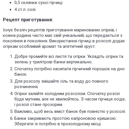
0,5 склянки сухої гірчиці
4 ст.л. солі.
Рецепт приготування:
Існує безліч рецептів приготування маринованих огірків, і
кожна родина часто має свій унікальний, що передається з
покоління в покоління. Використання гірчиці в розсолі додає
огіркам особливий аромат та апетитний хруст.
Добре промийте всі листя та огірки. Укладіть огірки та
зелень у трилітрові банки вертикально.
Спочатку потрібно насипати гірчичний порошок на дно
банок.
Для розсолу змішайте сіль та воду до повного
розчинення.
Огірки залийте холодним розсолом. Спочатку
розсіл
буде мутним, але не хвилюйтесь. З часом гірчиця осіде,
і розсіл стане прозорим.
Важливо, щоб
весь вміст
банок був повністю у розсолі.
Банки закривають простою капроновою кришкою.
Зберігати їх потрібно в прохолодному місці.