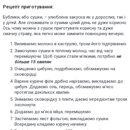
Рецепт приготування:
Бублики, або сушки, – улюблена закуска як у дорослих, так і
у дітей. Але споживати їх сухими цілий день не дуже корисно.
Ось чому можна з сушок приготувати корисну та дуже
смачну страву, яка легко може замінити повноцінну вечерю.
Виливаємо молоко в каструлю, трохи його підігріваємо.
Замочуємо сушки в теплому молоці, час від часу
перемішуючи. Щоб сушки стали м'якими, потрібно
не
більше 15 хвилин
.
Очищаємо цибулю, подрібнюємо, обсмажуємо на
сковорідці.
Варене куряче філе дрібно нарізаємо, викладаємо до
цибулі. Додаємо сіль, перець, обсмажуємо м'ясо
протягом декількох хвилин.
Знімаємо сковорідку з плити, даємо інгредієнтам трохи
охолонути.
Додаємо до м'яса яйця, перемішуємо.
Застилаємо
лист фольгою, викладаємо сушки.
Всередину кладемо курячу начинку.