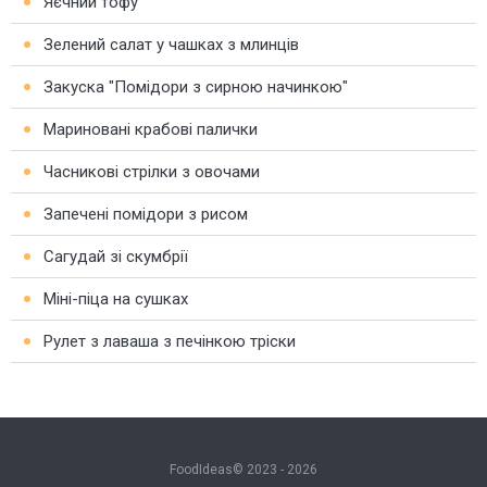
Яєчний тофу
Зелений салат у чашках з млинців
Закуска "Помідори з сирною начинкою"
Мариновані крабові палички
Часникові стрілки з овочами
Запечені помідори з рисом
Сагудай зі скумбрії
Міні-піца на сушках
Рулет з лаваша з печінкою тріски
FoodIdeas© 2023 - 2026