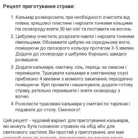
Рецепт приготування страви:
Кальмар розморозити, при необхідності очистити від
плівки, хрящової пластини і нарізати тонкими кільцями.
На сковороду влити 50 мл олії та поставити на вогонь.
Цибулину очистити, розрізати навпіл і нарізати тонкими
півкільцями. Обсмажити цибулю на середньому вогні,
помішуючи до прозорого кольору протягом 3-5 хвилин.
Додати до сковороди з цибулею борошно, швидко
розмішати.
Додати кальмари, сметану, сіль, перець за смаком і
перемішати. Тушкувати кальмари в сметанному соусі
приблизно 4 хвилини з моменту закипання, періодично
помішуючи. Кріп промити і нашаткувати, додати готову
страву, ретельно перемішати і зняти сковороду з
вогню.
Розкласти тушковані кальмари у сметані по тарілках і
подавати до столу. Смачного!
Цей рецепт - чудовий варіант для приготування кальмарів,
які можуть бути головною стравою на обід або для
святкового застілля. Він простий у приготуванні, але має
чудовий смак та додасть різноманіття до вашого меню.