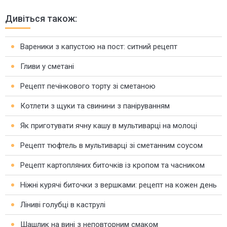
Дивіться також:
Вареники з капустою на пост: ситний рецепт
Гливи у сметані
Рецепт печінкового торту зі сметаною
Котлети з щуки та свинини з паніруванням
Як приготувати ячну кашу в мультиварці на молоці
Рецепт тюфтель в мультиварці зі сметанним соусом
Рецепт картопляних биточків із кропом та часником
Ніжні курячі биточки з вершками: рецепт на кожен день
Ліниві голубці в каструлі
Шашлик на вині з неповторним смаком