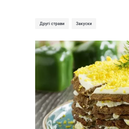
Другі страви
Закуски