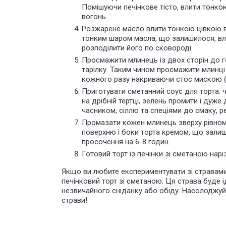
Помішуючи печінкове тісто, влити тонкою
вогонь.
Розжарене масло влити тонкою цівкою в
тонким шаром масла, що залишилося, вли
розподілити його по сковороді.
Просмажити млинець із двох сторін до г
тарілку. Таким чином просмажити млинці з
кожного разу накриваючи стос мискою (
Приготувати сметанний соус для торта: 
на дрібній тертці, зелень промити і дуже 
часником, сіллю та спеціями до смаку, р
Промазати кожен млинець зверху рівном
поверхню і боки торта кремом, що залиш
просочення на 6-8 годин.
Готовий торт із печінки зі сметаною нар
Якщо ви любите експериментувати зі стравами 
печінковий торт зі сметаною. Ця страва буде 
незвичайного сніданку або обіду. Насолоджуйт
страви!