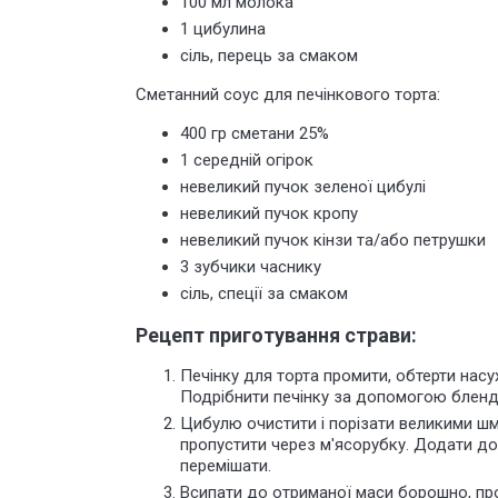
100 мл молока
1 цибулина
сіль, перець за смаком
Сметанний соус для печінкового торта:
400 гр сметани 25%
1 середній огірок
невеликий пучок зеленої цибулі
невеликий пучок кропу
невеликий пучок кінзи та/або петрушки
3 зубчики часнику
сіль, спеції за смаком
Рецепт приготування страви:
Печінку для торта промити, обтерти насу
Подрібнити печінку за допомогою бленде
Цибулю очистити і порізати великими шм
пропустити через м'ясорубку. Додати до п
перемішати.
Всипати до отриманої маси борошно, про