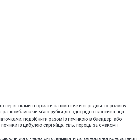
хо серветками і порізати на шматочки середнього розміру.
ра, комбайна чи м'ясорубки до однорідної консистенції.
аточками, подрібнити разом із печінкою в блендері або
ечінки із цибулею сирі яйця, сіль, перець за смаком і
сіюючи його через сито, вимішати до однорідної консистенції.