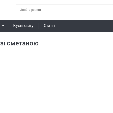
я
Кухні світу
Статті
 зі сметаною