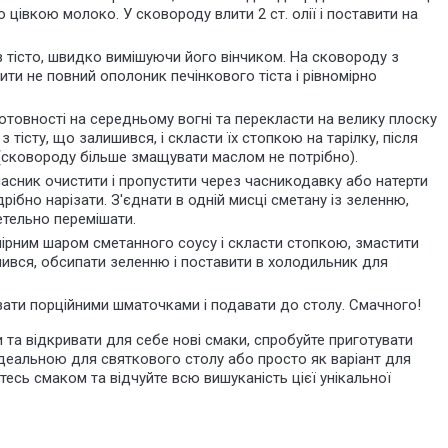
 цівкою молоко. У сковороду влити 2 ст. олії і поставити на
 тісто, швидко вимішуючи його вінчиком. На сковороду з
ти не повний ополоник печінкового тіста і рівномірно
отовності на середньому вогні та перекласти на велику плоску
 тісту, що залишився, і скласти їх стопкою на тарілку, після
сковороду більше змащувати маслом не потрібно).
часник очистити і пропустити через часникодавку або натерти
дрібно нарізати. З'єднати в одній мисці сметану із зеленню,
етельно перемішати.
ірним шаром сметанного соусу і скласти стопкою, змастити
ився, обсипати зеленню і поставити в холодильник для
ізати порційними шматочками і подавати до столу. Смачного!
та відкривати для себе нові смаки, спробуйте приготувати
ідеальною для святкового столу або просто як варіант для
есь смаком та відчуйте всю вишуканість цієї унікальної