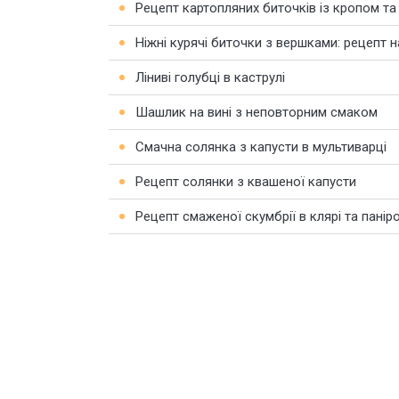
Рецепт картопляних биточків із кропом т
Ніжні курячі биточки з вершками: рецепт 
Ліниві голубці в каструлі
Шашлик на вині з неповторним смаком
Смачна солянка з капусти в мультиварці
Рецепт солянки з квашеної капусти
Рецепт смаженої скумбрії в клярі та панір