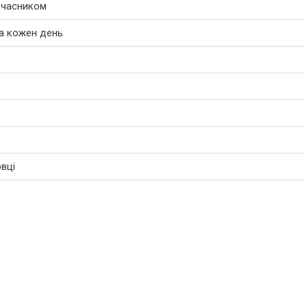
а часником
на кожен день
овці