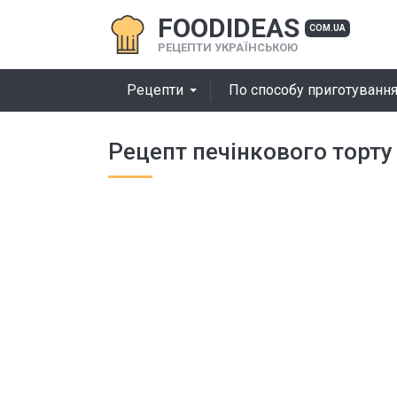
FOODIDEAS
COM.UA
РЕЦЕПТИ УКРАЇНСЬКОЮ
Рецепти
По способу приготуванн
Рецепт печінкового торту