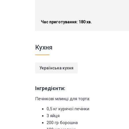
Час приготування: 180 хв.
Кухня
Українська кухня
Інгредієнти:
Печінкові млинці для торта:
0,5 кг курячої печінки
3 яйця
200 гр борошна