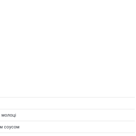
а молоці
им соусом