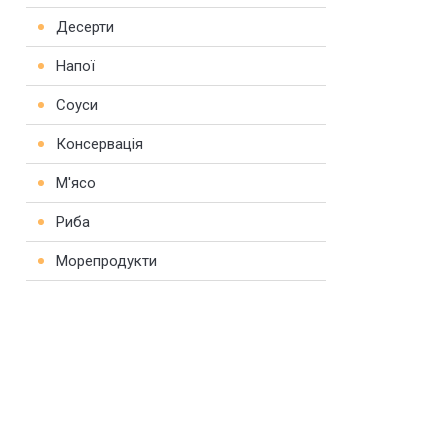
Десерти
Напої
Соуси
Консервація
М'ясо
Риба
Морепродукти