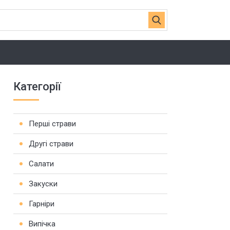
Категорії
Перші страви
Другі страви
Салати
Закуски
Гарніри
Випічка