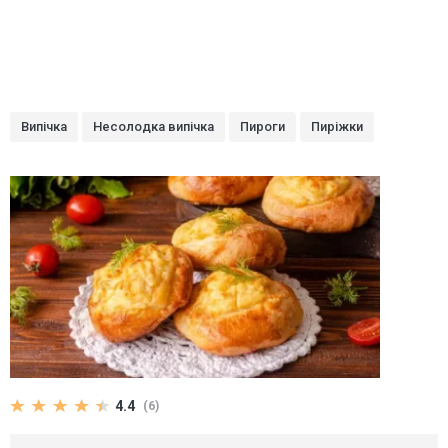
Випічка
Несолодка випічка
Пироги
Пиріжки
4.4
(6)