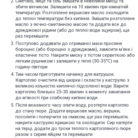
Сметану, яйце та сіль змішати в невеликій мисці та
збити вінчиком. Залишити на 10 хвилин при кімнатній
температурі. Розтоплене вершкове масло охолодити
до теплої температури без кипіння. Змішати розтоплене
масло з яєчно-сметанною масою та додати все до
дріжджової рідини (або до теплої води зцукром), ще
раз перемішати.
Поступово додавати до отриманої маси просіяне
борошно (або борошно з дріжджами), замісити м'яке і
еластичне тісто. Накрити миску з тістом серветкою або
легким рушником і залишити у теплі (30-35°С) на
годину-півтори.
Тим часом приготувати начинку для ватрушок.
Картоплю очистити від шкірки і скласти у каструлю з
великою кількістю киплячої підсоленої води. Варити
картоплю близько 25-30 хвилин з моменту закипання
до м'якості при слабкому кипінні води.
Після вказаного часу злити воду, розтерти картоплю
до стану пюре. Додати вершкове масло, вершки,
посолити і поперчити за смаком, ще раз перемішати,
накрити каструлю кришкою та охолодити. Сир натерти
на терці, додати до трохи теплого картопляного пюре
разом з сирим яйцем та перемішати.