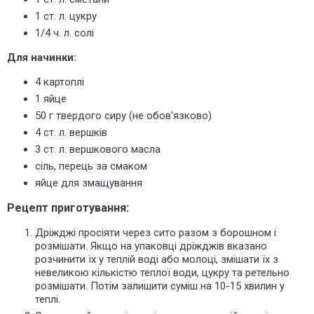
1 ст. л. цукру
1/4 ч. л. солі
Для начинки:
4 картоплі
1 яйце
50 г твердого сиру (не обов'язково)
4 ст. л. вершків
3 ст. л. вершкового масла
сіль, перець за смаком
яйце для змащування
Рецепт приготування:
Дріжджі просіяти через сито разом з борошном і
розмішати. Якщо на упаковці дріжджів вказано
розчинити їх у теплій воді або молоці, змішати їх з
невеликою кількістю теплої води, цукру та ретельно
розмішати. Потім залишити суміш на 10-15 хвилин у
теплі.