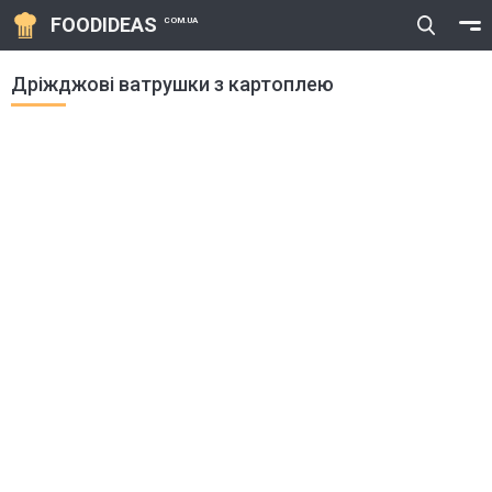
FOODIDEAS
COM.UA
Дріжджові ватрушки з картоплею