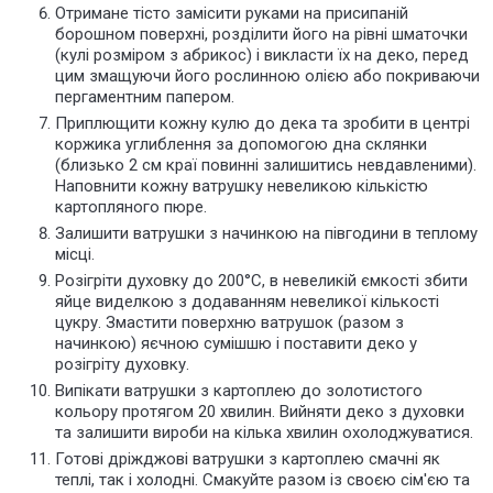
Отримане тісто замісити руками на присипаній
борошном поверхні, розділити його на рівні шматочки
(кулі розміром з абрикос) і викласти їх на деко, перед
цим змащуючи його рослинною олією або покриваючи
пергаментним папером.
Приплющити кожну кулю до дека та зробити в центрі
коржика углиблення за допомогою дна склянки
(близько 2 см краї повинні залишитись невдавленими).
Наповнити кожну ватрушку невеликою кількістю
картопляного пюре.
Залишити ватрушки з начинкою на півгодини в теплому
місці.
Розігріти духовку до 200°С, в невеликій ємкості збити
яйце виделкою з додаванням невеликої кількості
цукру. Змастити поверхню ватрушок (разом з
начинкою) яєчною сумішшю і поставити деко у
розігріту духовку.
Випікати ватрушки з картоплею до золотистого
кольору протягом 20 хвилин. Вийняти деко з духовки
та залишити вироби на кілька хвилин охолоджуватися.
Готові дріжджові ватрушки з картоплею смачні як
теплі, так і холодні. Смакуйте разом із своєю сім'єю та