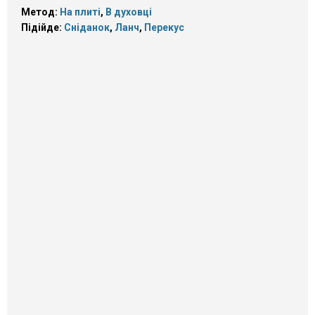
Метод:
На плиті
,
В духовці
Підійде:
Сніданок
,
Ланч
,
Перекус