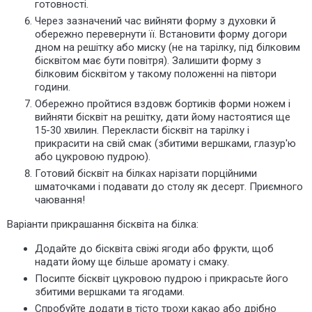
готовності.
Через зазначений час вийняти форму з духовки й
обережно перевернути її. Встановити форму догори
дном на решітку або миску (не на тарілку, під білковим
бісквітом має бути повітря). Залишити форму з
білковим бісквітом у такому положенні на півтори
години.
Обережно пройтися вздовж бортиків форми ножем і
вийняти бісквіт на решітку, дати йому настоятися ще
15-30 хвилин. Перекласти бісквіт на тарілку і
прикрасити на свій смак (збитими вершками, глазур'ю
або цукровою пудрою).
Готовий бісквіт на білках нарізати порційними
шматочками і подавати до столу як десерт. Приємного
чаювання!
Варіанти прикрашання бісквіта на білка:
Додайте до бісквіта свіжі ягоди або фрукти, щоб
надати йому ще більше аромату і смаку.
Посипте бісквіт цукровою пудрою і прикрасьте його
збитими вершками та ягодами.
Спробуйте додати в тісто трохи какао або дрібно