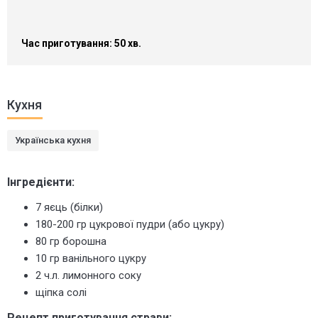
Час приготування: 50 хв.
Кухня
Українська кухня
Інгредієнти:
7 яєць (білки)
180-200 гр цукрової пудри (або цукру)
80 гр борошна
10 гр ванільного цукру
2 ч.л. лимонного соку
щіпка солі
Рецепт приготування страви: