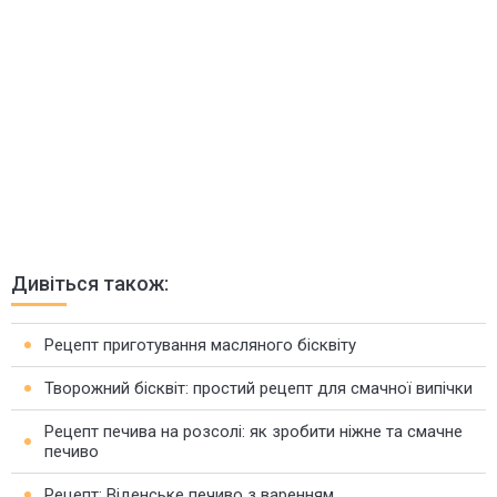
Дивіться також:
Рецепт приготування масляного бісквіту
Творожний бісквіт: простий рецепт для смачної випічки
Рецепт печива на розсолі: як зробити ніжне та смачне
печиво
Рецепт: Віденське печиво з варенням