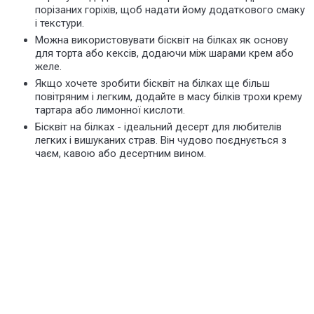
порізаних горіхів, щоб надати йому додаткового смаку
і текстури.
Можна використовувати бісквіт на білках як основу
для торта або кексів, додаючи між шарами крем або
желе.
Якщо хочете зробити бісквіт на білках ще більш
повітряним і легким, додайте в масу білків трохи крему
тартара або лимонної кислоти.
Бісквіт на білках - ідеальний десерт для любителів
легких і вишуканих страв. Він чудово поєднується з
чаєм, кавою або десертним вином.