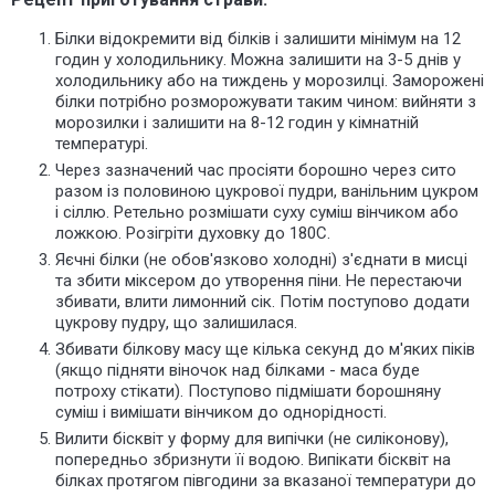
Білки відокремити від білків і залишити мінімум на 12
годин у холодильнику. Можна залишити на 3-5 днів у
холодильнику або на тиждень у морозилці. Заморожені
білки потрібно розморожувати таким чином: вийняти з
морозилки і залишити на 8-12 годин у кімнатній
температурі.
Через зазначений час просіяти борошно через сито
разом із половиною цукрової пудри, ванільним цукром
і сіллю. Ретельно розмішати суху суміш вінчиком або
ложкою. Розігріти духовку до 180С.
Яєчні білки (не обов'язково холодні) з'єднати в мисці
та збити міксером до утворення піни. Не перестаючи
збивати, влити лимонний сік. Потім поступово додати
цукрову пудру, що залишилася.
Збивати білкову масу ще кілька секунд до м'яких піків
(якщо підняти віночок над білками - маса буде
потроху стікати). Поступово підмішати борошняну
суміш і вимішати вінчиком до однорідності.
Вилити бісквіт у форму для випічки (не силіконову),
попередньо збризнути її водою. Випікати бісквіт на
білках протягом півгодини за вказаної температури до