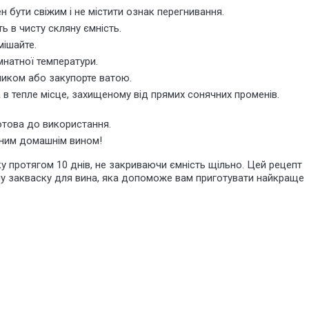
ен бути свіжим і не містити ознак перегнивання.
ь в чисту скляну ємність.
мішайте.
натної температури.
ником або закупорте ватою.
 в тепле місце, захищеному від прямих сонячних променів.
отова до використання.
чним домашнім вином!
у протягом 10 днів, не закриваючи ємність щільно. Цей рецепт
ну закваску для вина, яка допоможе вам приготувати найкраще