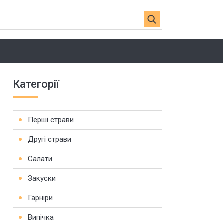
Категорії
Перші страви
Другі страви
Салати
Закуски
Гарніри
Випічка