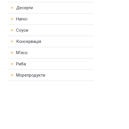
Десерти
Напої
Соуси
Консервація
М'ясо
Риба
Морепродукти