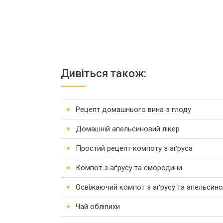
Дивіться також:
Рецепт домашнього вина з глоду
Домашній апельсиновий лікер
Простий рецепт компоту з аґруса
Компот з аґрусу та смородини
Освіжаючий компот з аґрусу та апельсин
Чай обліпихи