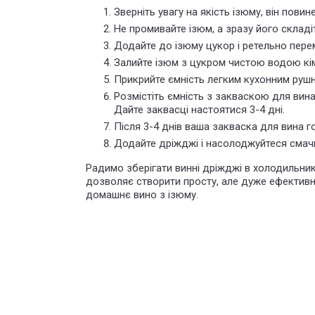
Зверніть увагу на якість ізюму, він повин
Не промивайте ізюм, а зразу його складіт
Додайте до ізюму цукор і ретельно пере
Залийте ізюм з цукром чистою водою кім
Прикрийте ємність легким кухонним руш
Розмістіть ємність з закваскою для вина
Дайте заквасці настоятися 3-4 дні.
Після 3-4 днів ваша закваска для вина г
Додайте дріжджі і насолоджуйтеся сма
Радимо зберігати винні дріжджі в холодильник
дозволяє створити просту, але дуже ефектив
домашнє вино з ізюму.