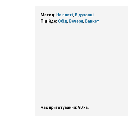
Метод:
На плиті
,
В духовці
Підійде:
Обід
,
Вечеря
,
Банкет
Час приготування: 90 хв.