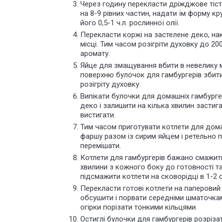
Через годину перекласти дріжджове тісто
на 8-9 рівних частин, надати їм форму к
його 0,5-1 ч.л. рослинної олії.
Перекласти коржі на застелене деко, на
місці. Тим часом розігріти духовку до 2
аромату.
Яйце для змащування вбити в невелику 
поверхню булочок для гамбургерів збити
розігріту духовку.
Випікати булочки для домашніх гамбурге
деко і залишити на кілька хвилин застиг
вистигати.
Тим часом приготувати котлети для дома
фаршу разом із сирим яйцем і ретельно п
перемішати.
Котлети для гамбургерів бажано смажити 
хвилини з кожного боку до готовності т
підсмажити котлети на сковорідці в 1-2 с
Перекласти готові котлети на паперовий
обсушити і порвати середніми шматочкам
огірки порізати тонкими кільцями.
Остиглі булочки для гамбургерів розріза