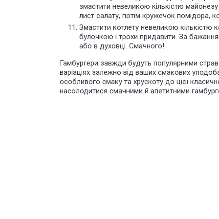
змастити невеликою кількістю майонезу
лист салату, потім кружечок помідора, ко
Змастити котлету невеликою кількістю ке
булочкою і трохи придавити. За бажанням
або в духовці. Смачного!
Гамбургери завжди будуть популярними стравам
варіаціях залежно від ваших смакових уподоба
особливого смаку та хрускоту до цієї класич
насолодитися смачними й апетитними гамбург