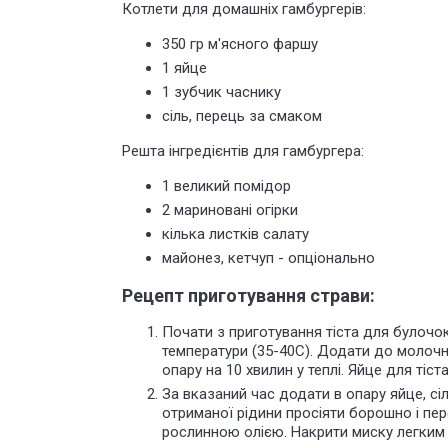
Котлети для домашніх гамбургерів:
350 гр м'ясного фаршу
1 яйце
1 зубчик часнику
сіль, перець за смаком
Решта інгредієнтів для гамбургера:
1 великий помідор
2 мариновані огірки
кілька листків салату
майонез, кетчуп - опціонально
Рецепт приготування страви:
Почати з приготування тіста для булочок
температури (35-40С). Додати до молочн
опару на 10 хвилин у теплі. Яйце для тіст
За вказаний час додати в опару яйце, сі
отриманої рідини просіяти борошно і пер
рослинною олією. Накрити миску легким р