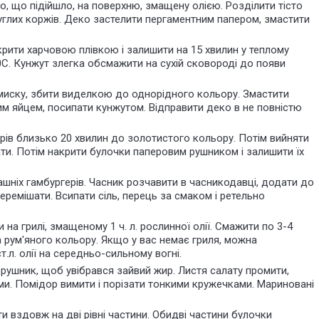
, що підійшло, на поверхню, змащену олією. Розділити тісто
руглих коржів. Деко застелити пергаментним папером, змастити
крити харчовою плівкою і залишити на 15 хвилин у теплому
00С. Кунжут злегка обсмажити на сухій сковороді до появи
миску, збити виделкою до однорідного кольору. Змастити
м яйцем, посипати кунжутом. Відправити деко в не повністю
рів близько 20 хвилин до золотистого кольору. Потім вийняти
ати. Потім накрити булочки паперовим рушником і залишити їх
шніх гамбургерів. Часник розчавити в часникодавці, додати до
еремішати. Всипати сіль, перець за смаком і ретельно
на грилі, змащеному 1 ч. л. рослинної олії. Смажити по 3-4
а рум'яного кольору. Якщо у вас немає гриля, можна
т.л. олії на середньо-сильному вогні.
 рушник, щоб увібрався зайвий жир. Листя салату промити,
и. Помідор вимити і порізати тонкими кружечками. Мариновані
ти вздовж на дві рівні частини. Обидві частини булочки