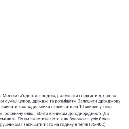
. Молоко з'єднати з водою, розмішати і підігріти до теплої
ої суміші цукор, дріжджі та розмішати. Залишити дріжджову
а вийняти з холодильника і залишити на 10 хвилин у теплі.
ль, рослинну олію і збити вінчиком до однорідності. До
емішати. Потім змастити тісто для булочок з усіх боків
ушником і залишити тісто на годину в теплі (35-40С).