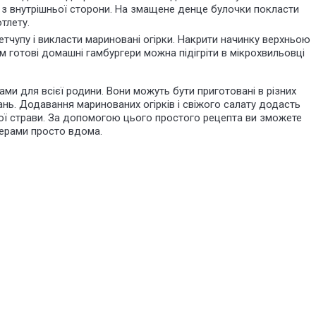
 з внутрішньої сторони. На змащене денце булочки покласти
тлету.
тчупу і викласти мариновані огірки. Накрити начинку верхньою
 готові домашні гамбургери можна підігріти в мікрохвильовці
и для всієї родини. Вони можуть бути приготовані в різних
нь. Додавання маринованих огірків і свіжого салату додасть
ної страви. За допомогою цього простого рецепта ви зможете
ерами просто вдома.