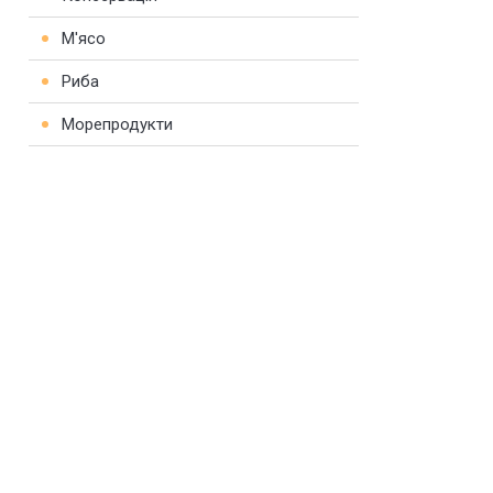
М'ясо
Риба
Морепродукти