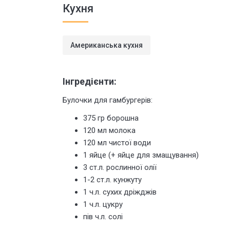
Кухня
Американська кухня
Інгредієнти:
Булочки для гамбургерів:
375 гр борошна
120 мл молока
120 мл чистої води
1 яйце (+ яйце для змащування)
3 ст.л. рослинної олії
1-2 ст.л. кунжуту
1 ч.л. сухих дріжджів
1 ч.л. цукру
пів ч.л. солі