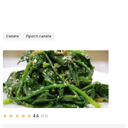
Салати
Прості салати
4.6
(11)