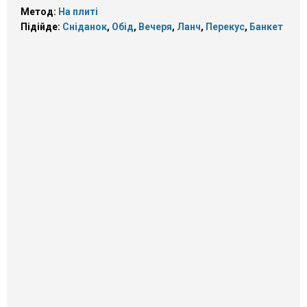
Метод:
На плиті
Підійде:
Сніданок
,
Обід
,
Вечеря
,
Ланч
,
Перекус
,
Банкет