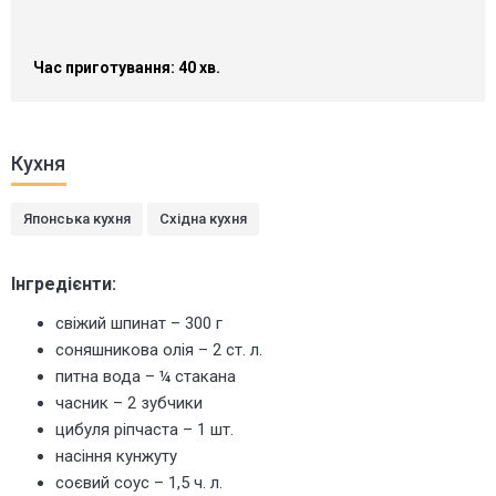
Час приготування: 40 хв.
Кухня
Японська кухня
Східна кухня
Інгредієнти:
свіжий шпинат – 300 г
соняшникова олія – 2 ст. л.
питна вода – ¼ стакана
часник – 2 зубчики
цибуля ріпчаста – 1 шт.
насіння кунжуту
соєвий соус – 1,5 ч. л.