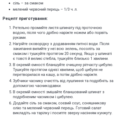
сіль – за смаком
мелений червоний перець – 1/3 ч. л.
Рецепт приготування:
Ретельно промийте листя шпинату під проточною
водою, після чого дрібно наріжте ножем або порвіть
руками.
Нагрійте сковорідку з додаванням питної води. Після
закипання вилийте у неї всю зелень, посоліть за
смаком і тушкуйте протягом 20 секунд. Якщо у шпинаті
є товсті й великі стебла, тушкуйте близько 1 хвилини.
В окремій ємності бланшуйте очищену ріпчасту цибулю.
Тушкуйте протягом однієї хвилини, щоб цибуля не
перетворилася на кашу, а потім дрібно наріжте.
Зубчики часнику очистіть від лушпиння та подрібніть за
допомогою часникодавки.
В окремій ємності змішайте бланшований шпинат з
подрібненим часником і цибулею.
Додайте сіль за смаком, соєвий соус, соняшникову
олію та мелений червоний перець. Готовий салат
викладіть на тарілку і посипте зверху насінням кунжуту.