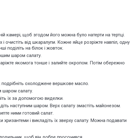
й камері, щоб згодом його можна було натерти на тертці.
їх і очистіть від шкаралупи. Кожне яйце розріжте навпіл, одну
ші поділіть на білок і жовток.
першим шаром салату.
 наріжте якомога тонше і залийте окропом. Потім обережно
ож подрібніть охолоджене вершкове масло.
м шаром салату.
ніть їх за допомогою виделки.
ладіть наступним шаром. Верх салату змастіть майонезом.
ипте ними готовий салат.
ки хризантеми і викладіть їх зверху салату. Можна подавати
лодильник, щоб він добре просочився.