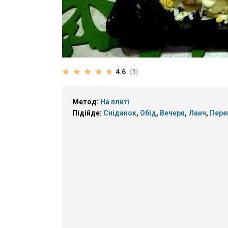
4.6
(5)
Метод:
На плиті
Підійде:
Сніданок
,
Обід
,
Вечеря
,
Ланч
,
Пере