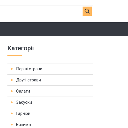
Категорії
Перші страви
Другі страви
Салати
Закуски
Гарніри
Випічка