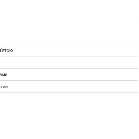
м'ятою
хами
стий