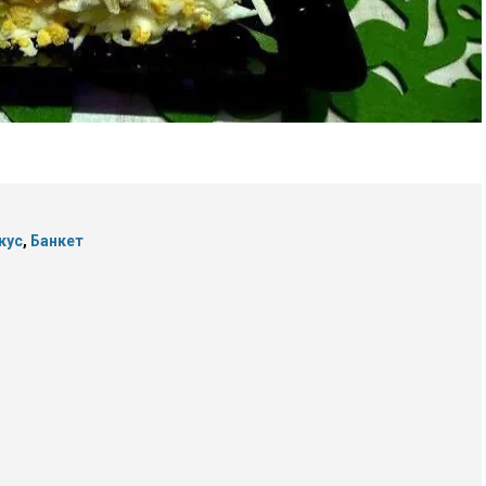
кус
,
Банкет