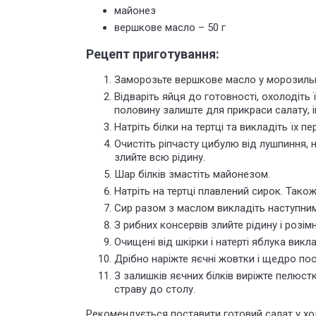
майонез
вершкове масло – 50 г
Рецепт приготування:
Заморозьте вершкове масло у морозильні
Відваріть яйця до готовності, охолодіть 
половину залиште для прикраси салату, ін
Натріть білки на тертці та викладіть їх 
Очистіть ріпчасту цибулю від лушпиння,
злийте всю рідину.
Шар білків змастіть майонезом.
Натріть на тертці плавлений сирок. Так
Сир разом з маслом викладіть наступни
З рибних консервів злийте рідину і розім
Очищені від шкірки і натерті яблука вик
Дрібно наріжте яєчні жовтки і щедро пос
З залишків яєчних білків виріжте пелюст
страву до столу.
Рекомендується поставити готовий салат у хо