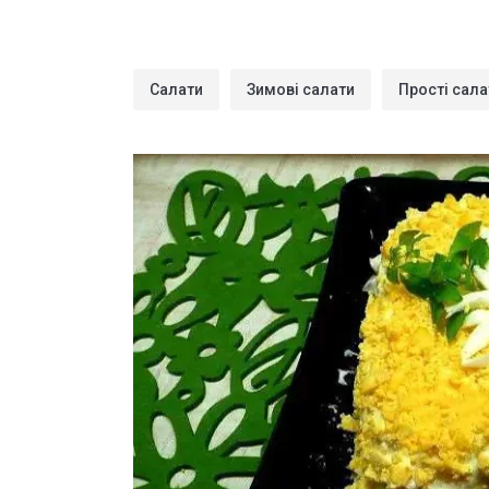
Салати
Зимові салати
Прості сала