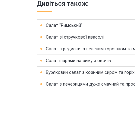
Дивіться також:
Салат "Римський"
Салат зі стручкової квасолі
Салат з редиски із зеленим горошком та 
Салат шарами на зиму з овочів
Буряковий салат з козиним сиром та горі
Салат з печерицями дуже смачний та про