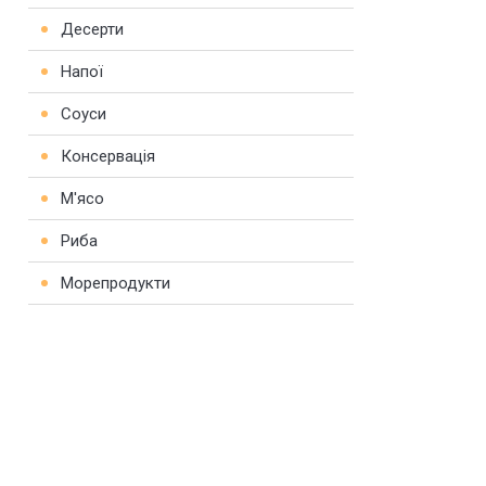
Десерти
Напої
Соуси
Консервація
М'ясо
Риба
Морепродукти