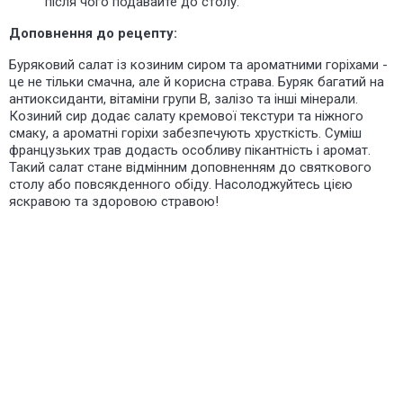
після чого подавайте до столу.
Доповнення до рецепту:
Буряковий салат із козиним сиром та ароматними горіхами -
це не тільки смачна, але й корисна страва. Буряк багатий на
антиоксиданти, вітаміни групи В, залізо та інші мінерали.
Козиний сир додає салату кремової текстури та ніжного
смаку, а ароматні горіхи забезпечують хрусткість. Суміш
французьких трав додасть особливу пікантність і аромат.
Такий салат стане відмінним доповненням до святкового
столу або повсякденного обіду. Насолоджуйтесь цією
яскравою та здоровою стравою!