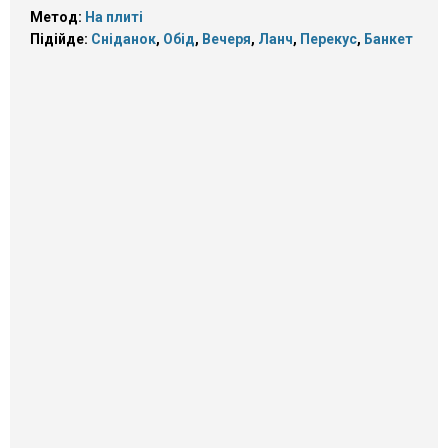
Метод:
На плиті
Підійде:
Сніданок
,
Обід
,
Вечеря
,
Ланч
,
Перекус
,
Банкет