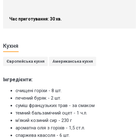
Час приготування: 30 хв.
Кухня
Європейська кухня
Американська кухня
Інгредієнти:
очищені горіхи - 8 шт.
печений буряк - 2 шт.
суміш французьких трав - за смаком
темний бальзамічний оцет - 1 ч.л.
м'який козиний сир - 230 г
ароматна олія з горіхів - 1,5 ст.л.
спаржева квасоля - 6 шт.