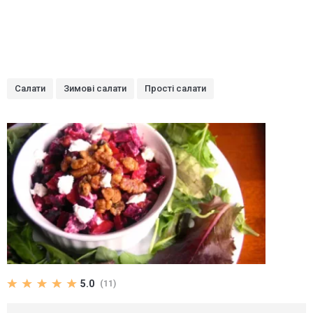
Салати
Зимові салати
Прості салати
5.0
(11)