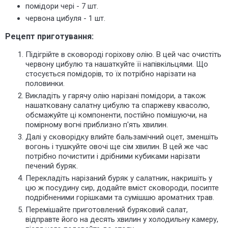
помідори чері - 7 шт.
червона цибуля - 1 шт.
Рецепт приготування:
Підігрійте в сковороді горіхову олію. В цей час очистіть
червону цибулю та нашаткуйте її напівкільцями. Що
стосується помідорів, то їх потрібно нарізати на
половинки.
Викладіть у гарячу олію нарізані помідори, а також
нашатковану салатну цибулю та спаржеву квасолю,
обсмажуйте ці компоненти, постійно помішуючи, на
помірному вогні приблизно п'ять хвилин.
Далі у сковорідку влийте бальзамічний оцет, зменшіть
вогонь і тушкуйте овочі ще сім хвилин. В цей же час
потрібно почистити і дрібними кубиками нарізати
печений буряк.
Перекладіть нарізаний буряк у салатник, накришіть у
цю ж посудину сир, додайте вміст сковороди, посипте
подрібненими горішками та сумішшю ароматних трав.
Перемішайте приготовлений буряковий салат,
відправте його на десять хвилин у холодильну камеру,