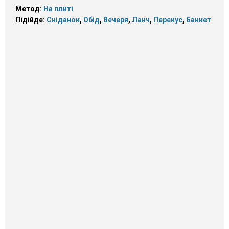
Метод:
На плиті
Підійде:
Сніданок
,
Обід
,
Вечеря
,
Ланч
,
Перекус
,
Банкет