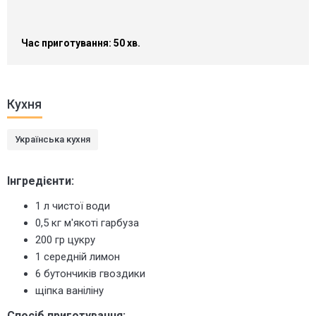
Час приготування: 50 хв.
Кухня
Українська кухня
Інгредієнти:
1 л чистої води
0,5 кг м'якоті гарбуза
200 гр цукру
1 середній лимон
6 бутончиків гвоздики
щіпка ваніліну
Спосіб приготування: