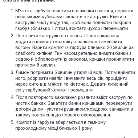
М'якоть гарбуза очистити від шкірки і насіння, порізати
невеликими кубиками і скласти в каструлю. Влити в
каструлю чисту воду так, щоб вона повністю покрила
гарбуз (близько 1 літра), всипати цукор і перемішати.
Поставити каструлю на вогонь. Після закипання
додати в компот гвоздику з ваніліном і зменшити
вогонь. Варити компот із гарбуза близько 20 хвилин за
слабкого кипіння. Тим часом ретельно вимити банки з
содою й обполоснути їх окропом, кришки прокип'ятити
протягом 8 хвилин.
Лимон потримати 5 хвилин у гарячій воді. Потім вийняти
його, розрізати навпіл і вичавити весь сік, процідити
через сито від м'якоті та кісточок. Додати лимонний
сік у гарбузовий компот і розмішати.
Після повторного закипання розлити вміст каструлі по
чистих банках. Закатати банки кришками, перевернути
догори дном і укутати рушником/ковдрою, залишити в
такому положенні до повного охолодження.
Компот із гарбуза зберігається в темному
прохолодному місці близько 1 року.