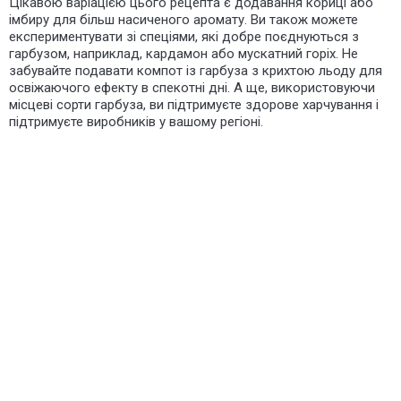
Цікавою варіацією цього рецепта є додавання кориці або
імбиру для більш насиченого аромату. Ви також можете
експериментувати зі спеціями, які добре поєднуються з
гарбузом, наприклад, кардамон або мускатний горіх. Не
забувайте подавати компот із гарбуза з крихтою льоду для
освіжаючого ефекту в спекотні дні. А ще, використовуючи
місцеві сорти гарбуза, ви підтримуєте здорове харчування і
підтримуєте виробників у вашому регіоні.