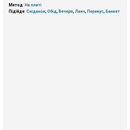
Метод:
На плиті
Підійде:
Сніданок
,
Обід
,
Вечеря
,
Ланч
,
Перекус
,
Банкет