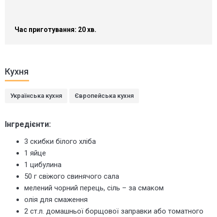
Час приготування: 20 хв.
Кухня
Українська кухня
Європейська кухня
Інгредієнти:
3 скибки білого хліба
1 яйце
1 цибулина
50 г свіжого свинячого сала
мелений чорний перець, сіль – за смаком
олія для смаження
2 ст.л. домашньої борщової заправки або томатного