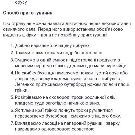
соусу
Спосіб приготування:
Цю страву не можна назвати дієтичною через використання
свинячого сала. Перед його використанням обов'язково
видаліть шкірку – вона не потрібна у приготуванні.
Дрібно нарізаємо очищену цибулю.
Такими ж шматочками подрібнюємо сало.
Змішуємо в одній ємності підготовлені продукти з
меленим перцем і сіллю, додаємо до маси сире яйце.
На скибку буханця намазуємо ножем густий соус або
заправку, зверху кладемо суміш з сала з цибулею.
Легенько притискаємо бутерброд ножем по всій площі
грінки.
Розігріваємо на сковороді трохи рослинної олії,
кладемо туди заготівлю начинкою вниз.
Як тільки краї грінки почнуть трохи рум'янітися,
перевертаємо бутерброд і смажимо з іншого боку.
Викладаємо ласощі на паперовий рушник і зверху
накриваємо одноразовою серветкою.