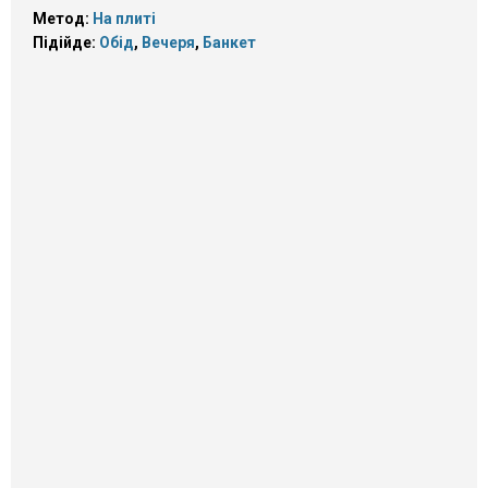
Метод:
На плиті
Підійде:
Обід
,
Вечеря
,
Банкет