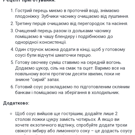
Гострий перець миємо в проточній воді, знімаємо
плодоніжку. Зубчики часнику очищаємо від лушпиння.
Третину перців очищаємо від перегородок та насіння.
Очищений перець разом із дольками часнику
поміщаємо в чашу блендеру і подрібнюємо до
однорідної консистенції.
Один стручок можна додати в кінці, щоб у готовому
соусі були відчутні шматочки перцю.
Готову овочеву суміш ставимо на середній вогонь.
Додаємо цукор, сіль на смак та оцет. Варимо все на
повільному вогні протягом десяти хвилин, поки не
зникне "сирий" запах.
Готовий соус розкладаємо по підготовленим скляним
банкам і поміщаємо на зберігання в холодильник.
Додатково:
Щоб соус вийшов ще гострішим, додайте лише 2
столові ложки цукру замість чотирьох. А якщо ви
хочете екзотичного відтінку, спробуйте додати трохи
свіжого імбиру або лимонного соку – це додасть соусу