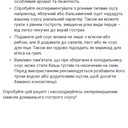
особливий аромат та пікантність.
Спробуйте експериментувати з різними типами оцту:
наприклад, яблучний або бальзамічний оцет нададуть
вашому соусу унікальний характер. Також ви можете
грати з рівнем гостроти, змішуючи різні види перців –
від легко пекучих до вкрай гострих.
Подавати цей соус можна не лише з м'ясом або
рибою, але й додавати до салатів, паст або як соус
для піци. Також він чудово підходить як маринад для
м'яса на грилі.
Важливо пам'ятати, що при зберіганні в холодильнику,
соус може стати більш густим та насиченим на смак.
Перед використанням рекомендується розбавити його
трохи водою або додатковим оцтом, щоб досягти
бажаної консистенції.
Спробуйте цей рецепт і насолоджуйтесь неперевершеним
смаком домашнього гострого соусу!