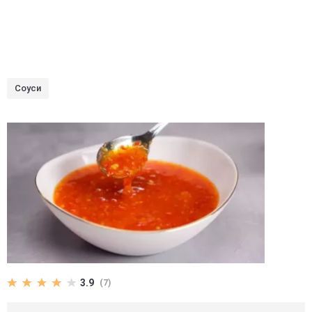
Соуси
3.9
(7)