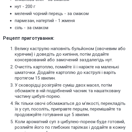
нут - 200 г
мелений чорний перець - за смаком
пармезан, натертий - 1 жменя
сіль - за смаком
Рецепт приготування:
Велику каструлю наповніть бульйоном (овочевим або
курячим) і доведіть до кипіння, потім додайте
консервований або замочений заздалегідь нут.
Очистіть картоплю, помийте її і наріжте на маленькі
шматочки. Додайте картоплю до каструлі і варіть
протягом 15 хвилин.
У сковорідці розігрійте суміш двох масел, потім
обсмажте в ній подрібнений часник та нашатковану
частину цибулі-порею.
Як тільки овочі обсмажаться до м'якості, перекладіть
їх у суп, посоліть, приправте перцем, перемішайте та
продовжуйте готування ще 5 хвилин.
Коли ароматний суп з цибулею-пореєм буде готовий,
розлийте його по глибоких тарілках і додайте в кожну