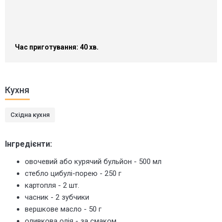
Час приготування: 40 хв.
Кухня
Східна кухня
Інгредієнти:
овочевий або курячий бульйон - 500 мл
стебло цибулі-порею - 250 г
картопля - 2 шт.
часник - 2 зубчики
вершкове масло - 50 г
оливкова олія - за смаком