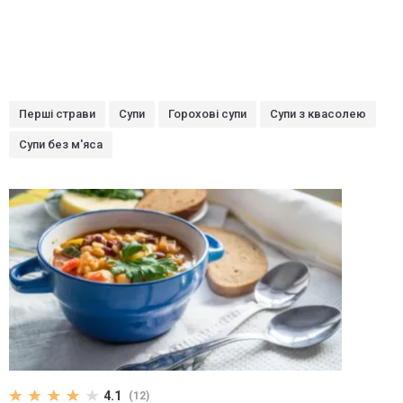
Перші страви
Супи
Горохові супи
Супи з квасолею
Супи без м'яса
4.1
(12)