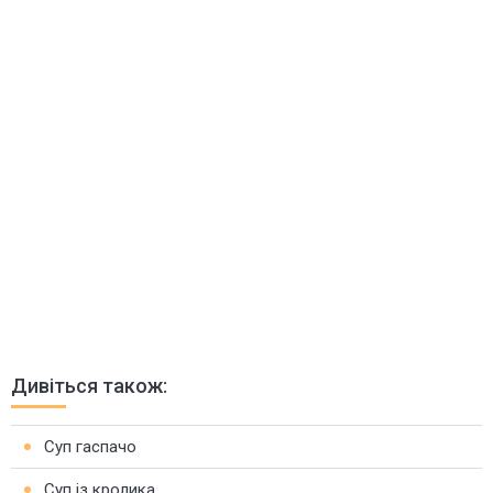
Дивіться також:
Суп гаспачо
Суп із кролика