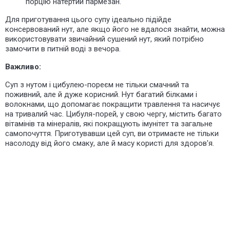
порцію натертий пармезан.
Для приготування цього супу ідеально підійде
консервований нут, але якщо його не вдалося знайти, можна
використовувати звичайний сушений нут, який потрібно
замочити в питній воді з вечора.
Важливо:
Суп з нутом і цибулею-пореєм не тільки смачний та
поживний, але й дуже корисний. Нут багатий білками і
волокнами, що допомагає покращити травлення та насичує
на тривалий час. Цибуля-порей, у свою чергу, містить багато
вітамінів та мінералів, які покращують імунітет та загальне
самопочуття. Приготувавши цей суп, ви отримаєте не тільки
насолоду від його смаку, але й масу користі для здоров'я.